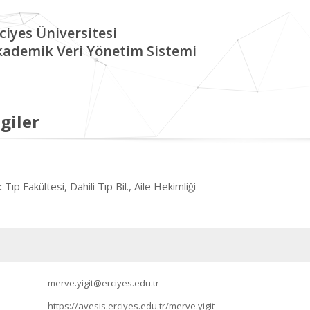
ciyes Üniversitesi
kademik Veri Yönetim Sistemi
giler
Tıp Fakültesi, Dahili Tıp Bil., Aile Hekimliği
:
merve.yigit@erciyes.edu.tr
https://avesis.erciyes.edu.tr/merve.yigit