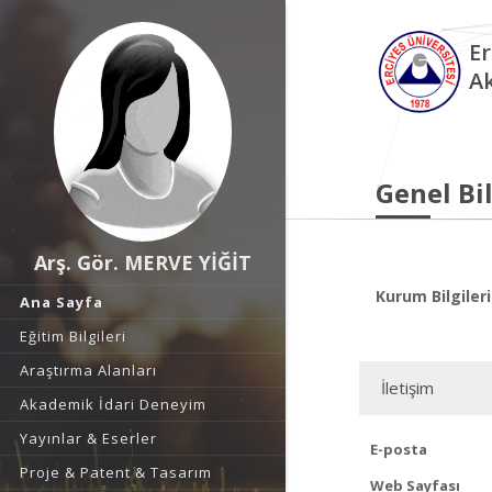
Er
A
Genel Bil
Arş. Gör. MERVE YİĞİT
Kurum Bilgileri
Ana Sayfa
Eğitim Bilgileri
Araştırma Alanları
İletişim
Akademik İdari Deneyim
Yayınlar & Eserler
E-posta
Proje & Patent & Tasarım
Web Sayfası