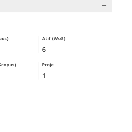
pus)
Atıf (WoS)
6
Scopus)
Proje
1