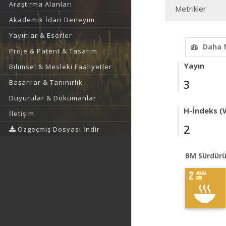
Araştırma Alanları
Metrikler
Akademik İdari Deneyim
Yayınlar & Eserler
Daha 
Proje & Patent & Tasarım
Yayın
Bilimsel & Mesleki Faaliyetler
3
Başarılar & Tanınırlık
Duyurular & Dokümanlar
H-İndeks (
İletişim
2
Özgeçmiş Dosyası İndir
BM Sürdürü