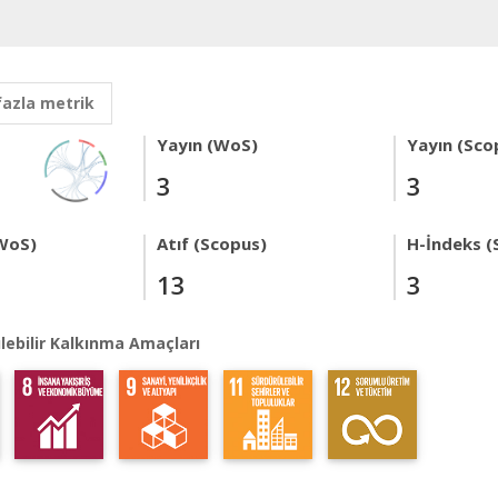
fazla metrik
Yayın (WoS)
Yayın (Sco
3
3
WoS)
Atıf (Scopus)
H-İndeks (
13
3
lebilir Kalkınma Amaçları