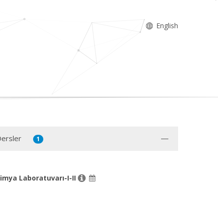
English
Dersler
1
Kimya Laboratuvarı-I-II