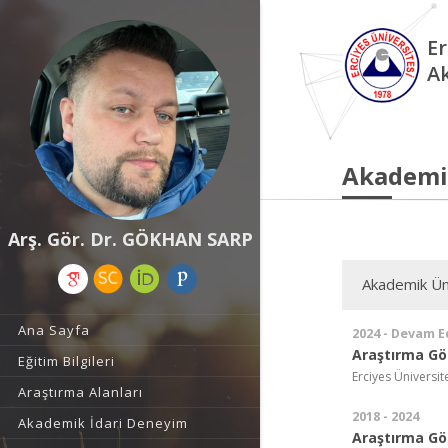
Er
A
Akademi
Arş. Gör. Dr. GÖKHAN SARP
Akademik Ün
Ana Sayfa
2024 - Devam E
Araştırma Gör
Eğitim Bilgileri
Erciyes Üniversite
Araştırma Alanları
2018 - 2024
Akademik İdari Deneyim
Araştırma Gör