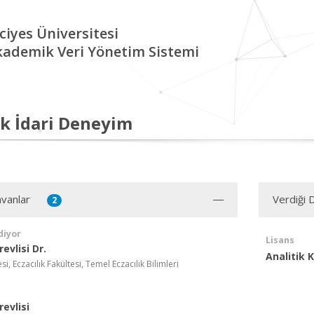
ciyes Üniversitesi
kademik Veri Yönetim Sistemi
k İdari Deneyim
vanlar
Verdiği 
2
diyor
Lisans
evlisi Dr.
Analitik 
si, Eczacılık Fakültesi, Temel Eczacılık Bilimleri
evlisi