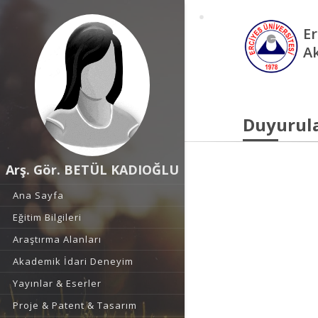
Er
A
Duyurul
Arş. Gör. BETÜL KADIOĞLU
Ana Sayfa
Eğitim Bilgileri
Araştırma Alanları
Akademik İdari Deneyim
Yayınlar & Eserler
Proje & Patent & Tasarım