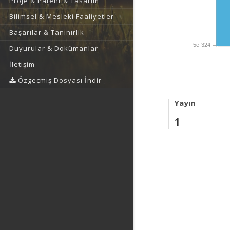
Proje & Patent & Tasarım
Bilimsel & Mesleki Faaliyetler
Başarılar & Tanınırlık
5e-324
Duyurular & Dokümanlar
İletişim
Özgeçmiş Dosyası İndir
Yayın
1