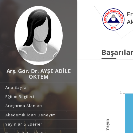
Er
A
Başarılar
Arş. Gör. Dr. AYŞE ADİLE
ÖKTEM
Ana Sayfa
1
Eğitim Bilgileri
Araştırma Alanları
Akademik İdari Deneyim
Yayın
Yayınlar & Eserler