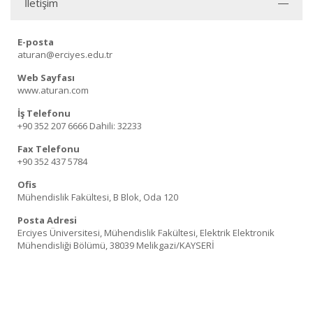
İletişim
E-posta
aturan@erciyes.edu.tr
Web Sayfası
www.aturan.com
İş Telefonu
+90 352 207 6666
Dahili: 32233
Fax Telefonu
+90 352 437 5784
Ofis
Mühendislik Fakültesi, B Blok, Oda 120
Posta Adresi
Erciyes Üniversitesi, Mühendislik Fakültesi, Elektrik Elektronik
Mühendisliği Bölümü, 38039 Melikgazi/KAYSERİ