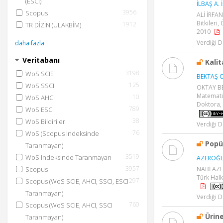
(ESCI)
İLBAŞ A. İ
3956
Scopus
ALİ İRFAN
Bitkileri,
1912
TR DİZİN (ULAKBİM)
2010
Verdiği D
daha fazla
Veritabanı
Kalit
3198
WoS SCIE
BEKTAŞ O
125
WoS SSCI
OKTAY BEK
Matematik
10
WoS AHCI
Doktora, 
789
WoS ESCI
38
WoS Bildiriler
Verdiği D
76
WoS (Scopus Indeksinde
Popü
Taranmayan)
3519
WoS Indeksinde Taranmayan
AZEROĞL
3957
NABİ AZE
Scopus
Türk Halk
297
Scopus (WoS SCIE, AHCI, SSCI, ESCI
Taranmayan)
Verdiği D
760
Scopus (WoS SCIE, AHCI, SSCI
Ürine
Taranmayan)