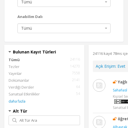
Tümü
Anabilim Dalı
Tümü
Bulunan Kayıt Türleri
24116 kayıt 78ms içe
24116
Tümü
Açık Erişim
:
Evet
14270
Tezler
7558
Yayınlar
2141
Dokümanlar
Yağlı
64
Verdiği Dersler
Sahafiasl 
54
Sanatsal Etkinlikler
Kişisel Se
daha fazla
Sanatsal E
Alt Tür
öğre
Albayrak 