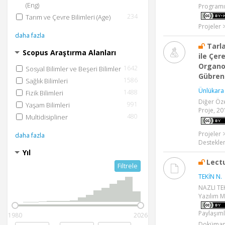
(Eng)
Programı
234
Tarım ve Çevre Bilimleri (Age)
Projeler 
daha fazla
Tarl
Scopus Araştırma Alanları
ile Çer
Organo
1642
Sosyal Bilimler ve Beşeri Bilimler
Gübreni
1586
Sağlık Bilimleri
Ünlükara
1488
Fizik Bilimleri
Diğer Öz
991
Yaşam Bilimleri
Proje, 20
480
Multidisipliner
Projeler 
daha fazla
Desteklen
Yıl
Lect
Filtrele
TEKİN N.
NAZLI TEK
Yazılım M
Paylaşıml
1980
2026
Dokümanl