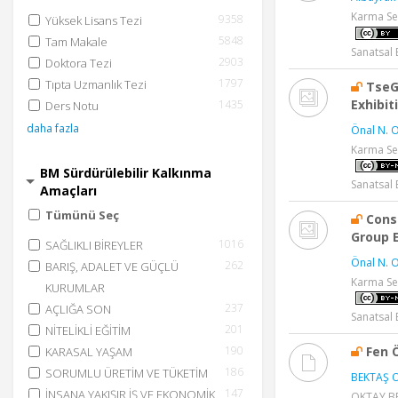
Karma Se
9358
Yüksek Lisans Tezi
5848
Tam Makale
Sanatsal E
2903
Doktora Tezi
1797
Tıpta Uzmanlık Tezi
TseG
Exhibit
1435
Ders Notu
daha fazla
Önal N. O
Karma Se
BM Sürdürülebilir Kalkınma
Sanatsal E
Amaçları
Tümünü Seç
Cons
Group E
1016
SAĞLIKLI BİREYLER
Önal N. O
262
BARIŞ, ADALET VE GÜÇLÜ
Karma Se
KURUMLAR
237
AÇLIĞA SON
Sanatsal E
201
NİTELİKLİ EĞİTİM
190
Fen 
KARASAL YAŞAM
186
SORUMLU ÜRETİM VE TÜKETİM
BEKTAŞ O
147
İNSANA YAKIŞIR İŞ VE EKONOMİK
OKTAY BEK