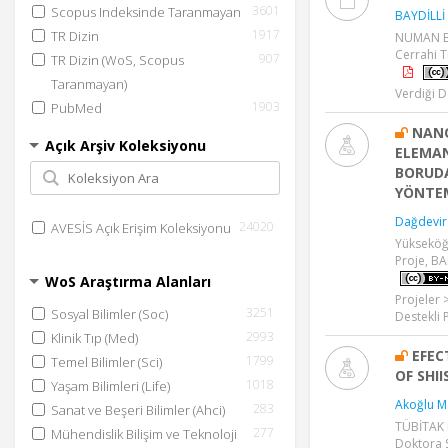
3601
Scopus Indeksinde Taranmayan
BAYDİLLİ
1917
TR Dizin
NUMAN BA
Cerrahi T
907
TR Dizin (WoS, Scopus
Taranmayan)
Verdiği D
1903
PubMed
NANO
Açık Arşiv Koleksiyonu
ELEMAN
BORUDA
YÖNTEM
Dağdevir
24020
AVESİS Açık Erişim Koleksiyonu
Yükseköğ
Proje, BA
WoS Araştırma Alanları
Projeler 
3251
Sosyal Bilimler (Soc)
Destekli 
2993
Klinik Tıp (Med)
EFEC
1799
Temel Bilimler (Sci)
OF SHII
1018
Yaşam Bilimleri (Life)
Akoğlu M
283
Sanat ve Beşeri Bilimler (Ahci)
TÜBİTAK P
277
Mühendislik Bilişim ve Teknoloji
Doktora 