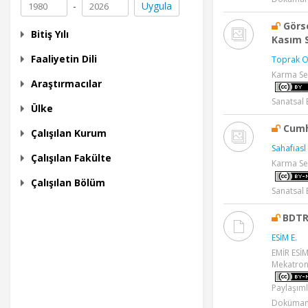
-
Uygula
Görs
Bitiş Yılı
Kasım S
Faaliyetin Dili
Toprak O
Karma Se
Araştırmacılar
Sanatsal E
Ülke
Cumhu
Çalışılan Kurum
Sahafıasl 
Çalışılan Fakülte
Karma Se
Çalışılan Bölüm
Sanatsal E
BDTR
ESİM E.
EMİR ESİM
Mekatron
Paylaşıml
Doküman