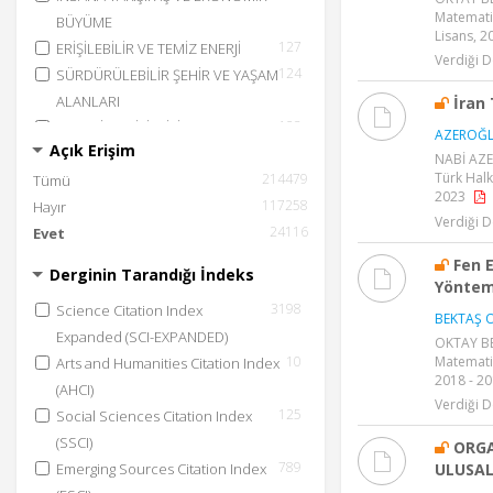
Matematik
BÜYÜME
Lisans, 2
127
ERİŞİLEBİLİR VE TEMİZ ENERJİ
Verdiği D
124
SÜRDÜRÜLEBİLİR ŞEHİR VE YAŞAM
ALANLARI
İran
123
SANAYİ, YENİLİKÇİLİK VE ALTYAPI
AZEROĞL
Açık Erişim
108
İKLİM EYLEMİ
NABİ AZE
Türk Halk
214479
105
Tümü
AMAÇLAR İÇİN ORTAKLIKLAR
2023
117258
82
Hayır
TEMİZ SU VE SIHHİ KOŞULLAR
Verdiği D
24116
60
Evet
EŞİTSİZLİKLERİN AZALTILMASI
60
YOKSULLUĞA SON
Fen 
Derginin Tarandığı İndeks
30
Yöntem
CİNSİYET EŞİTLİĞİ
3198
Science Citation Index
27
SUDAKİ YAŞAM
BEKTAŞ O
Expanded (SCI-EXPANDED)
daha fazla
OKTAY BEK
Matematik
10
Arts and Humanities Citation Index
2018 - 2
(AHCI)
Verdiği D
125
Social Sciences Citation Index
(SSCI)
ORGA
789
ULUSA
Emerging Sources Citation Index