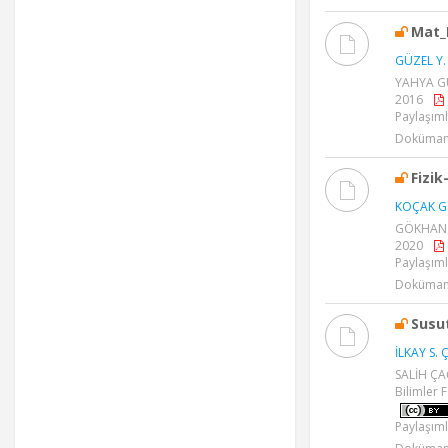
Mat_
GÜZEL Y.
YAHYA GÜ
2016
Paylaşıml
Dokümanl
Fizik
KOÇAK G
GÖKHAN KO
2020
Paylaşıml
Dokümanl
Susu
İLKAY S. Ç
SALİH ÇAĞ
Bilimler F
Paylaşıml