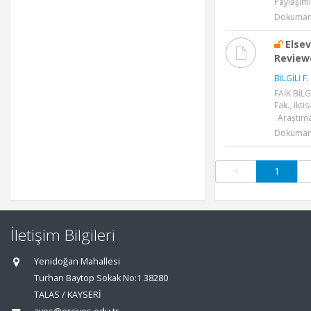
Paylaşıml
Dokümanl
Elsev
Reviewe
BİLGİLİ F.
FAİK BİLGİ
Fak., İkti
Araştıma
Dokümanl
<
1
İletişim Bilgileri
Yenidoğan Mahallesi
Turhan Baytop Sokak No:1 38280
TALAS / KAYSERİ