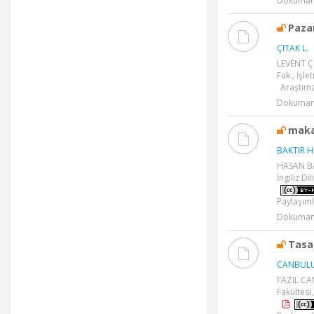
Dokümanl
Pazar
ÇITAK L.
LEVENT ÇI
Fak., İşl
Araştıma
Dokümanl
maka
BAKTIR H
HASAN BAK
İngiliz Di
Paylaşıml
Dokümanl
Tasa
CANBULU
FAZIL CA
Fakültesi