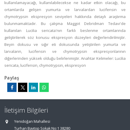
kullanılamayacağı, kullanılabilecekse ne kadar etkin olacağı, bu
ortamlarda gelişen yumurta ve larvalardan lucifensin ve
chymotrypsin ekspresyon seviyeleri hakkında detaylı araştırma
bulunmamaktadır. Bu çalışma Maggot Debridman Tedavi'de
kullanılan Lucilia sericata'nın farklı beslenme ortamlarında
geliştirilerek söz konusu ekspresyon düzeyleri değerlendirilmiştir.
Beyin dokusu ve sığır eti dokusunda yetiştirilen yumurta ve
larvaların, lucifensin ve chymotrypsin ekspresyonlarının
diğerlerinden yüksek olduğu belirlenmiştir. Anahtar Kelimeler: Lucilia
sericata, lucifensin, chymotrypsin, ekspresyon
Paylaş
İletişim Bilgileri
Yenidoğan Mahallesi
Turhan Baytop Sokak No:1 38280