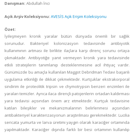
Danışman:
Abdullah İnci
Açık Arşiv Koleksiyonu:
AVESİS Açık Erişim Koleksiyonu
Özet:
İyileşmeyen kronik yaralar bütün dünyada önemli bir sağlık
sorunudur. Bakteriyel kolonizasyon tedavisinde antibiyotik
kullanımının artması ile birlikte ilaçlara karşı direnç sorunu ortaya
çıkmaktadır. Antibiyotiğe yanıt vermeyen kronik yara tedavisinde
etkili stratejilerin tanımlanıp desteklenmesine acil ihtiyaç vardır.
Günümüzde bu amaçla kullanılan Maggot Debridman Tedavi başarılı
uygulama etkinliği ile dikkat çekmektedir. Kurtçuklar ekstrakorporal
sindirim ile proteolitik tripsin ve chymotrypsin benzeri enzimleri ile
yaraları temizler. Ayrıca ilaca dirençli patojenlerin ortadan kaldırması
yara tedavisi açısından önem arz etmektedir. Kurtçuk tedavisine
katılan bileşikler ve mekanizmalarının belirlenmesi açısından
antibakteriyel karakterizasyonun araştırılması gerekmektedir. Lucilia
sericata yumurta ve larva üretimi yaygın olarak karaciğer ortamında
yapılmaktadır. Karaciğer dışında farklı bir besi ortamının kullanılıp