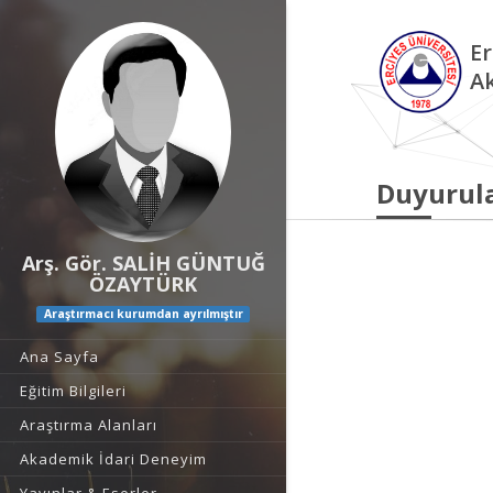
Er
A
Duyurul
Arş. Gör. SALİH GÜNTUĞ
ÖZAYTÜRK
Araştırmacı kurumdan ayrılmıştır
Ana Sayfa
Eğitim Bilgileri
Araştırma Alanları
Akademik İdari Deneyim